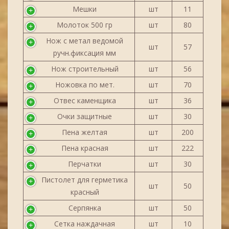
Мешки
шт
11
Молоток 500 гр
шт
80
Нож с метал ведомой
шт
57
ручн.фиксация мм
Нож строительный
шт
56
Ножовка по мет.
шт
70
Отвес каменщика
шт
36
Очки защитные
шт
30
Пена желтая
шт
200
Пена красная
шт
222
Перчатки
шт
30
Пистолет для герметика
шт
50
красный
Серпянка
шт
50
Сетка наждачная
шт
10