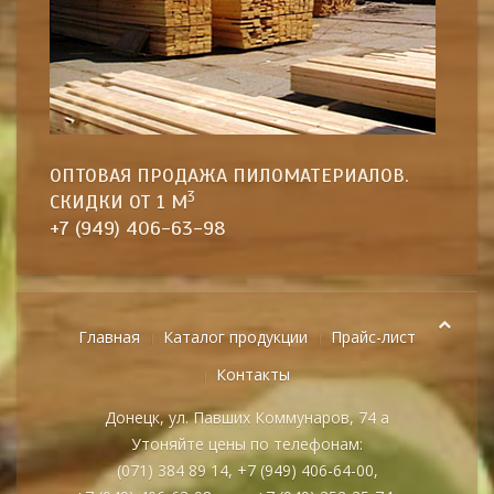
ОПТОВАЯ ПРОДАЖА ПИЛОМАТЕРИА­ЛОВ.
3
СКИДКИ ОТ 1 М
+7 (949) 406-63-98
Главная
Каталог продукции
Прайс-лист
Контакты
Донецк, ул. Павших Коммунаров, 74 а
Утоняйте цены по телефонам:
(071) 384 89 14, +7 (949) 406-64-00,