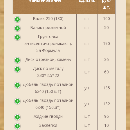
Наименование
Ед.изм.
руб/
шт.
Валик 250 (180)
шт
100
Валик прижимной
шт
50
Грунтовка
антисептич.проникающ.
шт
190
5л Формула
Диск отрезной, камень
шт
36
Диск по металу
шт
60
230*2,5*22
Дюбель-гвоздь потайной
уп.
135
6х40 (150 шт)
Дюбель-гвоздь потайной
уп.
132
6х40 (150шт)
Жидкие гвозди
шт
96
Заклепки
шт
10