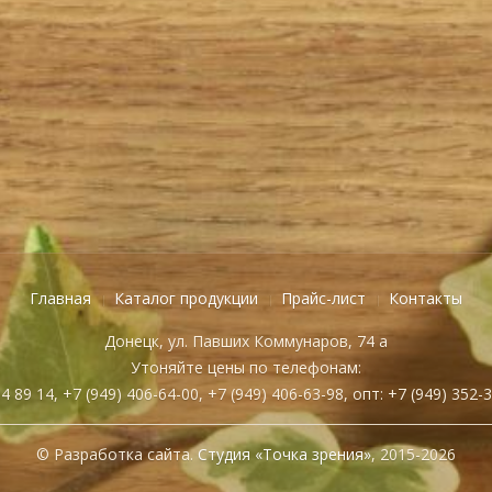
Главная
Каталог продукции
Прайс-лист
Контакты
Донецк, ул. Павших Коммунаров, 74 а
Утоняйте цены по телефонам:
84 89 14, +7 (949) 406-64-00,
+7 (949) 406-63-98, опт: +7 (949) 352-
© Разработка сайта.
Студия «Точка зрения»
, 2015-2026