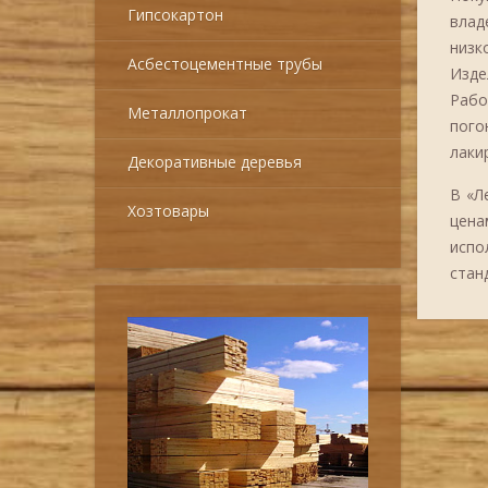
Гипсокартон
влад
низк
Асбестоцементные трубы
Изде
Рабо
Металлопрокат
пого
лаки
Декоративные деревья
В «Л
Хозтовары
цена
испо
стан