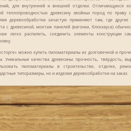
ений, для внутренней и внешней отделки. Отличающуюся хо
ой теплопроводностью древесину хвойных пород по праву 
лия деревообработки зачастую применяют там, где другие 
та с древесиной, монтаж панелей (вагонки, блокхауса) обычн
наж легко распилить, соединить элементы конструкции са
ровку.
есторге» можно купить пиломатериалы из долговечной и проч
м. Уникальные качества древесины: прочность, твёрдость, в
льзовать пиломатериалы в строительстве, отделке, рем
дартные типоразмеры, но и изделия деревообработки на заказ.